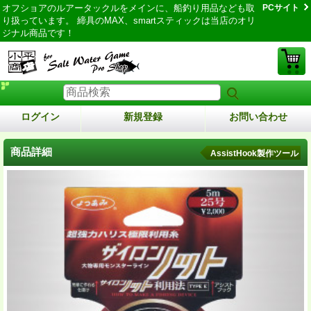
オフショアのルアータックルをメインに、船釣り用品なども取
PCサイト
り扱っています。 締具のMAX、smartスティックは当店のオリ
ジナル商品です！
ログイン
新規登録
お問い合わせ
商品詳細
AssistHook製作ツール