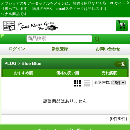
オフショアのルアータックルをメインに、船釣り用品なども取
PCサイト
り扱っています。 締具のMAX、smartスティックは当店のオリ
ジナル商品です！
ログイン
新規登録
お問い合わせ
PLUG > Blue Blue
一覧
おすすめ順
価格の安い順
売れ筋順
表示件数
:
該当商品はありません
(0件/0件)