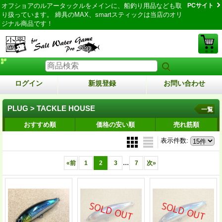
オフショアのルアータックルをメインに、船釣り用品なども取
PCサイト
り扱っています。 締具のMAX、smartスティックは当店のオリ
ジナル商品です！
ログイン
新規登録
お問い合わせ
PLUG > TACKLE HOUSE
一覧
おすすめ順
価格の安い順
売れ筋順
表示件数
:
...
«
前
1
2
3
7
次
»