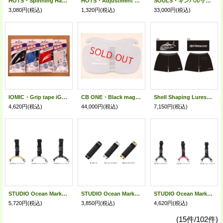
HOTS・Spinning Harness Set
HOTS・Adjustment Belt
SOULS・ギンバルサポートベルト
3,080円
(税込)
1,320円
(税込)
33,000円
(税込)
IOMIC・Grip tape iG-08B 2m
CB ONE・Black magic EQUALIZER GIMBAL TWIN PIN PRO XL
Shell Shaping Lures・2026ナイロンショーツ
4,620円
(税込)
44,000円
(税込)
7,150円
(税込)
STUDIO Ocean Mark・OCEAN KNOTER OK105H
STUDIO Ocean Mark・END KNOTER EK55HD
STUDIO Ocean Mark・OCEAN KNOTER OK70
5,720円
(税込)
3,850円
(税込)
4,620円
(税込)
(15件/102件)