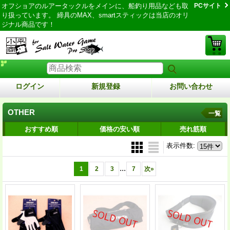
オフショアのルアータックルをメインに、船釣り用品なども取
PCサイト
り扱っています。 締具のMAX、smartスティックは当店のオリ
ジナル商品です！
ログイン
新規登録
お問い合わせ
OTHER
一覧
おすすめ順
価格の安い順
売れ筋順
表示件数
:
...
1
2
3
7
次
»