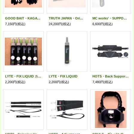
GOOD BAIT・KAGAWA FISHING GLOVE
TRUTH JAPAN・Original LIFE JACKET 2026
MC works'・SUPPORT PAD 2
7,150円
(税込)
24,200円
(税込)
6,600円
(税込)
LYTE・FIX LIQUID カラーシリーズ
LYTE・FIX LIQUID
HOTS・Back Support Belt
2,200円
(税込)
2,200円
(税込)
7,480円
(税込)