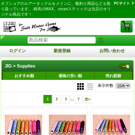
オフショアのルアータックルをメインに、船釣り用品なども取
PCサイト
り扱っています。 締具のMAX、smartスティックは当店のオリ
ジナル商品です！
ログイン
新規登録
お問い合わせ
JIG > Supplies
一覧
おすすめ順
価格の安い順
売れ筋順
表示件数
:
...
1
2
3
7
次
»